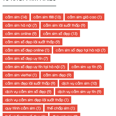
cầm sim
(14)
cầm sim f88
(13)
cầm sim giá cao
(1)
cầm sim hà nội
(7)
cầm sim lãi suất thấp
(9)
cầm sim online
(9)
cầm sim số đẹp
(13)
cầm sim số đẹp lãi suất thấp
(9)
cầm sim số đẹp online
(1)
cầm sim số đẹp tại hà nội
(7)
cầm sim số đẹp uy tín
(7)
cầm sim số đẹp uy tín tại hà nội
(7)
cầm sim uy tín
(9)
cầm sim viettel
(1)
cầm sim đẹp
(9)
cầm sim đẹp lãi suất thấp
(9)
dịch vụ cầm sim
(10)
dịch vụ cầm sim số đẹp
(9)
dịch vụ cầm sim uy tín
(9)
dịch vụ cầm sim đẹp lãi suất thấp
(1)
quy trình cầm sim
(1)
thế chấp sim
(1)