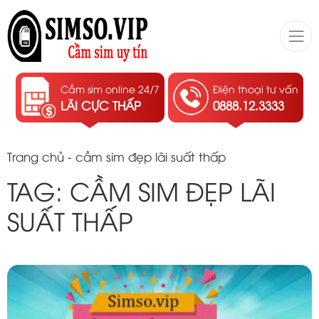
Cầm sim online 24/7
Điện thoại tư vấn
LÃI CỰC THẤP
0888.12.3333
Trang chủ
-
cầm sim đẹp lãi suất thấp
TAG: CẦM SIM ĐẸP LÃI
SUẤT THẤP