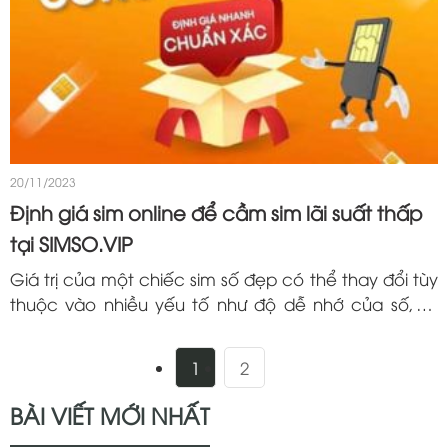
20/11/2023
Định giá sim online để cầm sim lãi suất thấp
tại SIMSO.VIP
Giá trị của một chiếc sim số đẹp có thể thay đổi tùy
thuộc vào nhiều yếu tố như độ dễ nhớ của số, sự
đặc biệt của các chữ số, hoặc thậm chí là vị trí số
trong...
1
2
BÀI VIẾT MỚI NHẤT