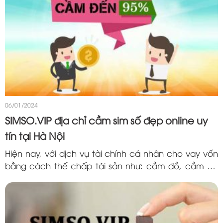
06/01/2024
SIMSO.VIP địa chỉ cầm sim số đẹp online uy
tín tại Hà Nội
Hiện nay, với dịch vụ tài chính cá nhân cho vay vốn
bằng cách thế chấp tài sản như: cầm đồ, cầm cố
nhà đất, cầm ô tô, cầm xe máy, điện thoại ..v…v…
là các dịch vụ khá...