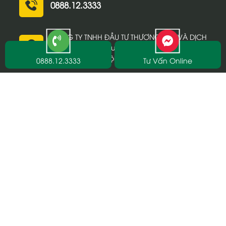
0888.12.3333
CÔNG TY TNHH ĐẦU TƯ THƯƠNG MẠI VÀ DỊCH
VỤ HÀ MY - 68 Nguyễn Thiếp, Đồng Xuân,
Hoàn Kiếm, Hà Nội
0888.12.3333
Tư Vấn Online
DỊCH VỤ CHÍNH
Cầm sim số đẹp
Sim đẹp trả góp
Thu mua sim số đẹp
Chính sách bảo mật