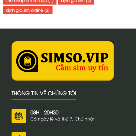
thế chấp sim số đẹp
(1)
định giá sim
(2)
định giá sim online
(2)
THÔNG TIN VỀ CHÚNG TÔI
08H - 20H30
Cả ngày lễ và thứ 7, Chủ nhật