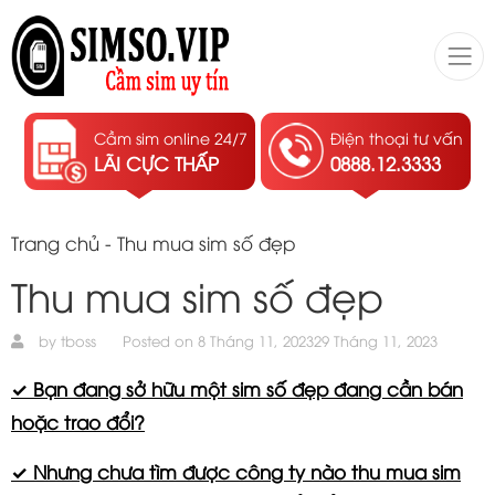
Cầm sim online 24/7
Điện thoại tư vấn
LÃI CỰC THẤP
0888.12.3333
Trang chủ
-
Thu mua sim số đẹp
Thu mua sim số đẹp
by
tboss
Posted on
8 Tháng 11, 2023
29 Tháng 11, 2023
✓ Bạn đang sở hữu một sim số đẹp đang cần bán
hoặc trao đổi?
✓ Nhưng chưa tìm được công ty nào thu mua sim