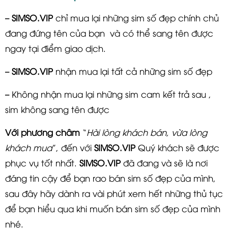
–
SIMSO.VIP
chỉ mua lại những sim số đẹp chính chủ
đang đứng tên của bạn và có thể sang tên được
ngay tại điểm giao dịch.
–
SIMSO.VIP
nhận mua lại tất cả những sim số đẹp
– Không nhận mua lại những sim cam kết trả sau ,
sim không sang tên được
Với phương châm
“
Hài lòng khách bán, vừa lòng
khách mua
”, đến với
SIMSO.VIP
Quý khách sẽ được
phục vụ tốt nhất.
SIMSO.VIP
đã đang và sẽ là nơi
đáng tin cậy để bạn rao bán sim số đẹp của mình,
sau đây hãy dành ra vài phút xem hết những thủ tục
để bạn hiểu qua khi muốn bán sim số đẹp của mình
nhé.