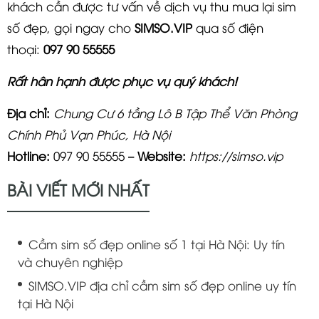
khách cần được tư vấn về dịch vụ thu mua lại sim
số đẹp, gọi ngay cho
SIMSO.VIP
qua số điện
thoại:
097 90 55555
Rất hân hạnh được phục vụ quý khách!
Địa chỉ:
Chung Cư 6 tầng Lô B Tập Thể Văn Phòng
Chính Phủ Vạn Phúc, Hà Nội
Hotline:
097 90 55555 –
Website:
https://simso.vip
BÀI VIẾT MỚI NHẤT
Cầm sim số đẹp online số 1 tại Hà Nội: Uy tín
và chuyên nghiệp
SIMSO.VIP địa chỉ cầm sim số đẹp online uy tín
tại Hà Nội