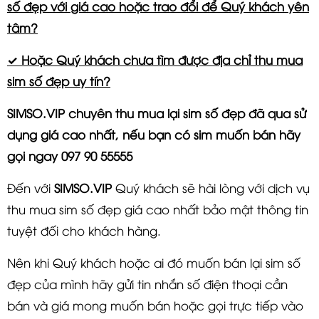
số đẹp với giá cao hoặc trao đổi để Quý khách yên
tâm?
✓ Hoặc Quý khách chưa tìm được địa chỉ thu mua
sim số đẹp uy tín?
SIMSO.VIP
chuyên thu mua lại sim số đẹp đã qua sử
dụng giá cao nhất, nếu bạn có sim muốn bán hãy
gọi ngay
097 90 55555
Đến với
SIMSO.VIP
Quý khách sẽ hài lòng với dịch vụ
thu mua sim số đẹp giá cao nhất bảo mật thông tin
tuyệt đối cho khách hàng.
Nên khi Quý khách hoặc ai đó muốn bán lại sim số
đẹp của mình hãy gửi tin nhắn số điện thoại cần
bán và giá mong muốn bán hoặc gọi trực tiếp vào