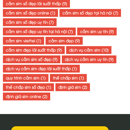
cầm sim số đẹp lãi suất thấp
(9)
cầm sim số đẹp online
(1)
cầm sim số đẹp tại hà nội
(7)
cầm sim số đẹp uy tín
(7)
cầm sim số đẹp uy tín tại hà nội
(7)
cầm sim uy tín
(9)
cầm sim viettel
(1)
cầm sim đẹp
(9)
cầm sim đẹp lãi suất thấp
(9)
dịch vụ cầm sim
(10)
dịch vụ cầm sim số đẹp
(9)
dịch vụ cầm sim uy tín
(9)
dịch vụ cầm sim đẹp lãi suất thấp
(1)
quy trình cầm sim
(1)
thế chấp sim
(1)
thế chấp sim số đẹp
(1)
định giá sim
(2)
định giá sim online
(2)