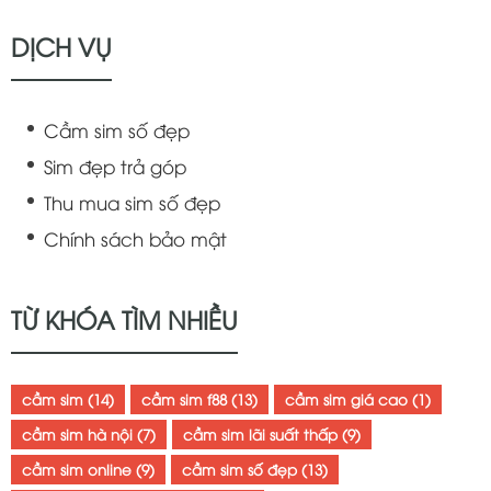
DỊCH VỤ
Cầm sim số đẹp
Sim đẹp trả góp
Thu mua sim số đẹp
Chính sách bảo mật
TỪ KHÓA TÌM NHIỀU
cầm sim
(14)
cầm sim f88
(13)
cầm sim giá cao
(1)
cầm sim hà nội
(7)
cầm sim lãi suất thấp
(9)
cầm sim online
(9)
cầm sim số đẹp
(13)