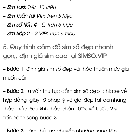
– Sim taxi:
Trên 10 triệu
– Sim thần tài VIP:
Trên 5 triệu
– Sim số tiến 4 – 5:
Trên 5 triệu
– Sim kép 2 – 3 VIP:
Trên 5 triệu
5. Quy trình cầm đồ sim số đẹp nhanh
gọn,, định giá sim cao tại SIMSO.VIP
– Bước 1:
định giá sim số đẹp và thỏa thuận mức giá
muốn cầm.
– Bước 2:
tư vấn thủ tục cầm sim số đẹp, chia sẻ về
hợp đồng, giấy tờ pháp lý và giải đáp tất cả những
thắc mắc. Sau khi chắc chắn 100% về bước 2 sẽ
tiến hành sang bước 3.
– Bước 3:
Làm thủ tục chuyển nhượng sang tên.