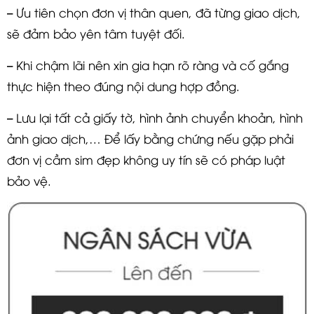
– Ưu tiên chọn đơn vị thân quen, đã từng giao dịch,
sẽ đảm bảo yên tâm tuyệt đối.
– Khi chậm lãi nên xin gia hạn rõ ràng và cố gắng
thực hiện theo đúng nội dung hợp đồng.
– Lưu lại tất cả giấy tờ, hình ảnh chuyển khoản, hình
ảnh giao dịch,… Để lấy bằng chứng nếu gặp phải
đơn vị cầm sim đẹp không uy tín sẽ có pháp luật
bảo vệ.