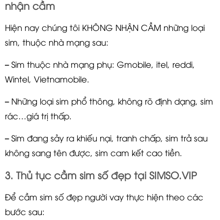
nhận cầm
Hiện nay chúng tôi KHÔNG NHẬN CẦM những loại
sim, thuộc nhà mạng sau:
– Sim thuộc nhà mạng phụ: Gmobile, itel, reddi,
Wintel, Vietnamobile.
– Những loại sim phổ thông, không rõ định dạng, sim
rác…giá trị thấp.
– Sim đang sảy ra khiếu nại, tranh chấp, sim trả sau
không sang tên được, sim cam kết cao tiền.
3. Thủ tục cầm sim số đẹp tại SIMSO.VIP
Để cầm sim số đẹp người vay thực hiện theo các
bước sau: