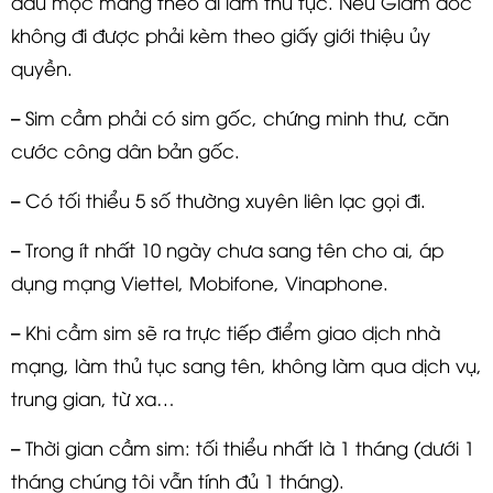
dấu mộc mang theo đi làm thủ tục. Nếu Giám đốc
không đi được phải kèm theo giấy giới thiệu ủy
quyền.
– Sim cầm phải có sim gốc, chứng minh thư, căn
cước công dân bản gốc.
– Có tối thiểu 5 số thường xuyên liên lạc gọi đi.
– Trong ít nhất 10 ngày chưa sang tên cho ai, áp
dụng mạng Viettel, Mobifone, Vinaphone.
– Khi cầm sim sẽ ra trực tiếp điểm giao dịch nhà
mạng, làm thủ tục sang tên, không làm qua dịch vụ,
trung gian, từ xa…
– Thời gian cầm sim: tối thiểu nhất là 1 tháng (dưới 1
tháng chúng tôi vẫn tính đủ 1 tháng).