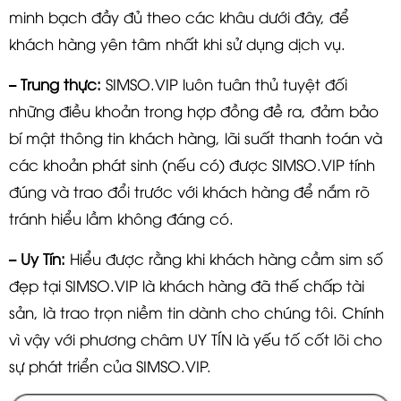
minh bạch đầy đủ theo các khâu dưới đây, để
khách hàng yên tâm nhất khi sử dụng dịch vụ.
– Trung thực:
SIMSO.VIP luôn tuân thủ tuyệt đối
những điều khoản trong hợp đồng đề ra, đảm bảo
bí mật thông tin khách hàng, lãi suất thanh toán và
các khoản phát sinh (nếu có) được SIMSO.VIP tính
đúng và trao đổi trước với khách hàng để nắm rõ
tránh hiểu lầm không đáng có.
– Uy Tín:
Hiểu được rằng khi khách hàng cầm sim số
đẹp tại SIMSO.VIP là khách hàng đã thế chấp tài
sản, là trao trọn niềm tin dành cho chúng tôi. Chính
vì vậy với phương châm UY TÍN là yếu tố cốt lõi cho
sự phát triển của SIMSO.VIP.