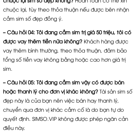
chuộc lại sim số đẹp không?
Hoàn toàn có thể xin
chuộc lại, tùy theo thỏa thuận nếu được bên nhận
cầm sim số đẹp đồng ý.
– Câu hỏi 04: Tôi đang cầm sim trị giá 50 triệu, tôi có
được vay thêm tiền nữa không?
Khách hàng được
vay thêm bình thường, theo thỏa thuận, đảm bảo
tổng số tiền vay không bằng hoặc cao hơn giá trị
sim.
– Câu hỏi 05: Tôi đang cầm sim vậy có được bán
hoặc thanh lý cho đơn vị khác không?
Tài sản sim số
đẹp này là của bạn nên việc bán hay thanh lý,
chuyển qua đơn vị khác cầm cố là do bạn tự do
quyết định. SIMSO.VIP không được phép ngăn cản
điều này.