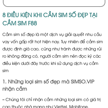
8 ĐIỀU KIỆN KHI CẦM SIM SỐ ĐẸP TẠI
CẦM SIM F88
Cầm sim số đẹp là một dịch vụ giải quyết nhu cầu
vay vốn gấp rất hot hiện nay. Tuy nhiên để cầm sim
được định giá cao, cũng như tránh được những rủi
ro không đáng có, người cầm sim nên đọc kỹ các
điều kiện dưới đây trước khi sử dụng dịch vụ cầm
sim
1. Những loại sim số đẹp mà SIMSO.VIP
nhận cầm
– Chúng tôi chỉ nhận cầm những loại sim có giá trị
cao thuộc nhà mạng như Viettel, Mobifone,