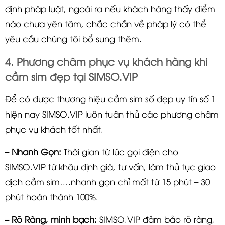
định pháp luật, ngoài ra nếu khách hàng thấy điểm
nào chưa yên tâm, chắc chắn về pháp lý có thể
yêu cầu chúng tôi bổ sung thêm.
4. Phương châm phục vụ khách hàng khi
cầm sim đẹp tại SIMSO.VIP
Để có được thương hiệu cầm sim số đẹp uy tín số 1
hiện nay SIMSO.VIP luôn tuân thủ các phương châm
phục vụ khách tốt nhất.
– Nhanh Gọn:
Thời gian từ lúc gọi điện cho
SIMSO.VIP từ khâu định giá, tư vấn, làm thủ tục giao
dịch cầm sim….nhanh gọn chỉ mất từ 15 phút – 30
phút hoàn thành 100%.
– Rõ Ràng, minh bạch:
SIMSO.VIP đảm bảo rõ ràng,