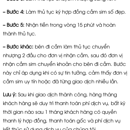
– Bước 4:
Làm thủ tục ký hợp đồng cầm sim số đẹp.
– Bước 5:
Nhận tiền trong vòng 15 phút và hoàn
thành thủ tục.
– Bước khác:
bên đi cầm làm thủ tục chuyển
nhượng 2 đầu cho đơn vị nhận cầm, sau đó đơn vị
nhận cầm sim chuyển khoản cho bên đi cầm. Bước
này chỉ áp dụng khi có sự tin tưởng, cảm thấy đơn vị
cầm sim uy tín hoặc đã từng giao dịch nhiều lần.
Lưu ý:
Sau khi giao dịch thành công, hàng tháng
khách hàng sẽ duy trì thanh toán phí dịch vụ, bất kỳ
thời gian nào sau 1 tháng khách hàng có quyền
thanh lý hợp đồng, thanh toán gốc và phí dịch vụ
kết thúc sử dụng dịch vụ của chúng tôi.