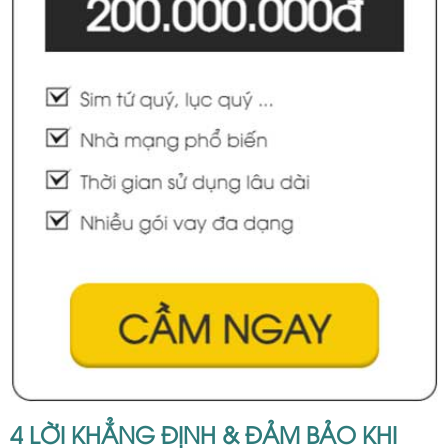
4 LỜI KHẲNG ĐỊNH & ĐẢM BẢO KHI