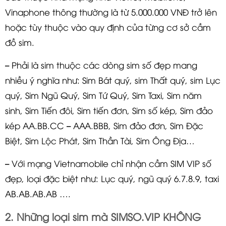
Vinaphone thông thường là từ 5.000.000 VNĐ trở lên
hoặc tùy thuộc vào quy định của từng cơ sở cầm
đồ sim.
– Phải là sim thuộc các dòng sim số đẹp mang
nhiều ý nghĩa như: Sim Bát quý, sim Thất quý, sim Lục
quý, Sim Ngũ Quý, Sim Tứ Quý, Sim Taxi, Sim năm
sinh, Sim Tiến đôi, Sim tiến đơn, Sim số kép, Sim đảo
kép AA.BB.CC – AAA.BBB, Sim đảo đơn, Sim Đặc
Biệt, Sim Lộc Phát, Sim Thần Tài, Sim Ông Địa…
– Với mạng Vietnamobile chỉ nhận cầm SIM VIP số
đẹp, loại đặc biệt như: Lục quý, ngũ quý 6.7.8.9, taxi
AB.AB.AB.AB ….
2. Những loại sim mà SIMSO.VIP KHÔNG