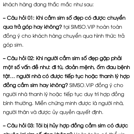
khách hàng đang thắc mắc như sau:
– Câu hỏi 01: Khi cầm sim số đẹp có được chuyển
qua trả góp hay không?
tại SIMSO.VIP hoàn toàn
đồng ý cho khách hàng chuyển qua hình thức
trả
góp sim
.
– Câu hỏi 02: Khi người cầm sim số đẹp gặp phải
một số vấn đề như: đi tù, đoản mệnh, ốm đau bệnh
tật… người nhà có được tiếp tục hoặc thanh lý hợp
đồng cầm sim hay không?
SIMSO.VIP đồng ý cho
người nhà thanh lý hoặc tiếp tục duy trì hợp đồng
bình thường. Miễn chứng minh được là người nhà,
người thân và được ủy quyền quyết định.
– Câu hỏi 03: Tôi bị hủy hợp đồng cầm sim có được