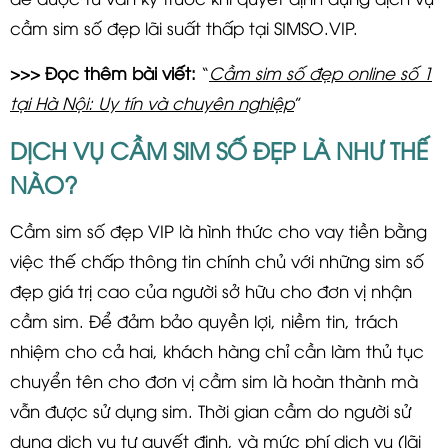
cầm sim số đẹp lãi suất thấp tại SIMSO.VIP.
>>> Đọc thêm bài viết:
“
Cầm sim số đẹp online số 1
tại Hà Nội: Uy tín và chuyên nghiệp
”
DỊCH VỤ CẦM SIM SỐ ĐẸP LÀ NHƯ THẾ
NÀO?
Cầm sim số đẹp VIP là hình thức cho vay tiền bằng
việc thế chấp thông tin chính chủ với những sim số
đẹp giá trị cao của người sở hữu cho đơn vị nhận
cầm sim. Để đảm bảo quyền lợi, niềm tin, trách
nhiệm cho cả hai, khách hàng chỉ cần làm thủ tục
chuyển tên cho đơn vị cầm sim là hoàn thành mà
vẫn được sử dụng sim. Thời gian cầm do người sử
dụng dịch vụ tự quyết định, và mức phí dịch vụ (lãi