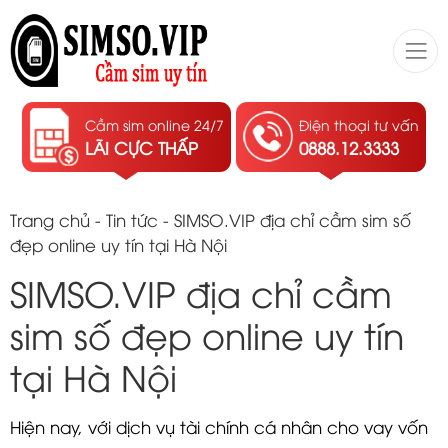
Cầm sim online 24/7
Điện thoại tư vấn
LÃI CỰC THẤP
0888.12.3333
Trang chủ
-
Tin tức
-
SIMSO.VIP địa chỉ cầm sim số
đẹp online uy tín tại Hà Nội
SIMSO.VIP địa chỉ cầm
sim số đẹp online uy tín
tại Hà Nội
Hiện nay, với dịch vụ tài chính cá nhân cho vay vốn