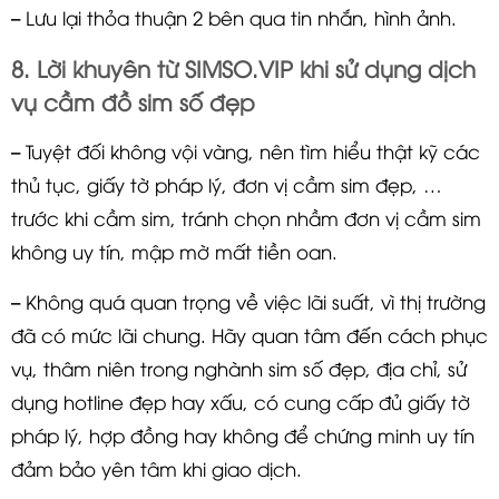
– Lưu lại thỏa thuận 2 bên qua tin nhắn, hình ảnh.
8. Lời khuyên từ SIMSO.VIP khi sử dụng dịch
vụ cầm đồ sim số đẹp
– Tuyệt đối không vội vàng, nên tìm hiểu thật kỹ các
thủ tục, giấy tờ pháp lý, đơn vị cầm sim đẹp, …
trước khi cầm sim, tránh chọn nhầm đơn vị cầm sim
không uy tín, mập mờ mất tiền oan.
– Không quá quan trọng về việc lãi suất, vì thị trường
đã có mức lãi chung. Hãy quan tâm đến cách phục
vụ, thâm niên trong nghành sim số đẹp, địa chỉ, sử
dụng hotline đẹp hay xấu, có cung cấp đủ giấy tờ
pháp lý, hợp đồng hay không để chứng minh uy tín
đảm bảo yên tâm khi giao dịch.