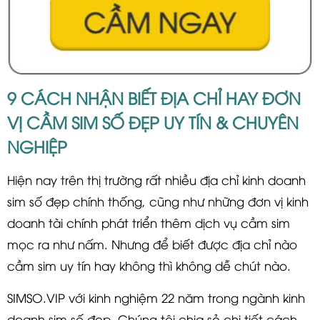
9 CÁCH NHẬN BIẾT ĐỊA CHỈ HAY ĐƠN
VỊ CẦM SIM SỐ ĐẸP UY TÍN & CHUYÊN
NGHIỆP
Hiện nay trên thị trường rất nhiều địa chỉ kinh doanh
sim số đẹp chính thống, cũng như những đơn vị kinh
doanh tài chính phát triển thêm dịch vụ cầm sim
mọc ra như nấm. Nhưng để biết được địa chỉ nào
cầm sim uy tín hay không thì không dễ chút nào.
SIMSO.VIP với kinh nghiệm 22 năm trong ngành kinh
doanh sim số đẹp. Chúng tôi chia sẻ chi tiết cách