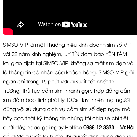
SIMSO.VIP là một Thương hiệu kinh doanh sim số VIP
với 22 năm kinh nghiệm, UY TÍN đảm bảo YÊN TÂM
khi giao dịch tại SIMSO.VIP, không sợ mất sim đẹp và
lộ thông tin cá nhân của khách hàng. SIMSO.VIP giải
ngân chỉ trong 15 phút với lãi suất tốt nhất thị
trường, thủ tục cầm sim nhanh gọn, hợp đồng cầm
sim đảm bảo tính phát lý 100%. Tuy nhiên mọi người
đừng vội sử dụng dịch vụ cầm sim số đẹp ngay mà
hãy đọc thật kỹ thông tin chúng tôi chia sẻ chi tiết
dưới đây, hoặc gọi ngay Hotline
0888 12 3333
– Mr.
Hà
để được tư vấn kỹ trước khi quyết định dụng dịch vụ