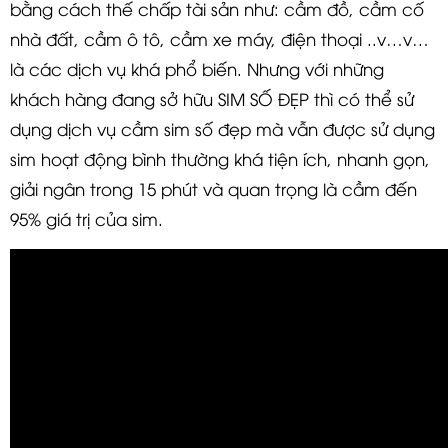
bằng cách thế chấp tài sản như: cầm đồ, cầm cố
nhà đất, cầm ô tô, cầm xe máy, điện thoại ..v…v…
là các dịch vụ khá phổ biến. Nhưng với những
khách hàng đang sở hữu SIM SỐ ĐẸP thì có thể sử
dụng
dịch vụ cầm sim số đẹp
mà vẫn được sử dụng
sim hoạt động bình thường khá tiện ích, nhanh gọn,
giải ngân trong 15 phút và quan trọng là cầm đến
95% giá trị của sim.