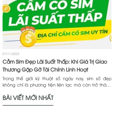
07/11/2023
Cầm Sim Đẹp Lãi Suất Thấp: Khi Giá Trị Giao
Thương Gặp Gỡ Tài Chính Linh Hoạt
Trong thế giới kỹ thuật số ngày nay, sim số đẹp
không chỉ là phương tiện liên lạc mà còn trở thành
một tài sản có giá trị. Tuy nhiên, không phải lúc nào
BÀI VIẾT MỚI NHẤT
chúng ta cũng có đủ...