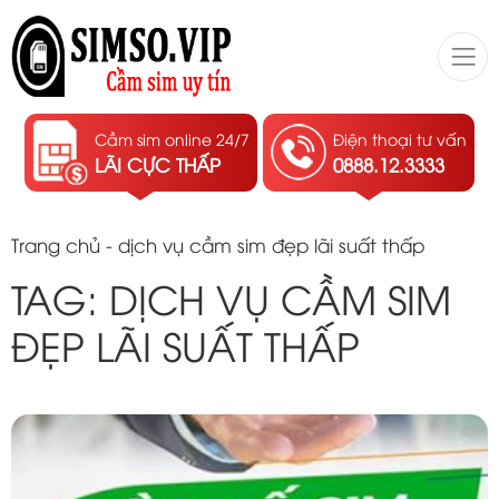
Cầm sim online 24/7
Điện thoại tư vấn
LÃI CỰC THẤP
0888.12.3333
Trang chủ
-
dịch vụ cầm sim đẹp lãi suất thấp
TAG: DỊCH VỤ CẦM SIM
ĐẸP LÃI SUẤT THẤP