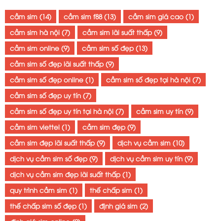
cầm sim
(14)
cầm sim f88
(13)
cầm sim giá cao
(1)
cầm sim hà nội
(7)
cầm sim lãi suất thấp
(9)
cầm sim online
(9)
cầm sim số đẹp
(13)
cầm sim số đẹp lãi suất thấp
(9)
cầm sim số đẹp online
(1)
cầm sim số đẹp tại hà nội
(7)
cầm sim số đẹp uy tín
(7)
cầm sim số đẹp uy tín tại hà nội
(7)
cầm sim uy tín
(9)
cầm sim viettel
(1)
cầm sim đẹp
(9)
cầm sim đẹp lãi suất thấp
(9)
dịch vụ cầm sim
(10)
dịch vụ cầm sim số đẹp
(9)
dịch vụ cầm sim uy tín
(9)
dịch vụ cầm sim đẹp lãi suất thấp
(1)
quy trình cầm sim
(1)
thế chấp sim
(1)
thế chấp sim số đẹp
(1)
định giá sim
(2)