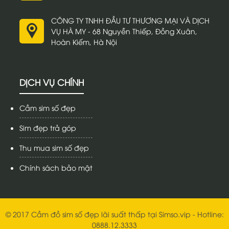
CÔNG TY TNHH ĐẦU TƯ THƯƠNG MẠI VÀ DỊCH
VỤ HÀ MY - 68 Nguyễn Thiếp, Đồng Xuân,
Hoàn Kiếm, Hà Nội
DỊCH VỤ CHÍNH
Cầm sim số đẹp
Sim đẹp trả góp
Thu mua sim số đẹp
Chính sách bảo mật
© 2017 Cầm đồ sim số đẹp lãi suất thấp tại Simso.vip - Hotline:
0888.12.3333