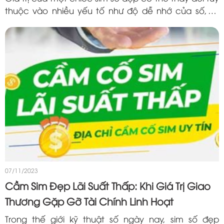
thuộc vào nhiều yếu tố như độ dễ nhớ của số, sự
đặc biệt của các chữ số, hoặc thậm chí là vị trí số
trong...
07/11/2023
Cầm Sim Đẹp Lãi Suất Thấp: Khi Giá Trị Giao
Thương Gặp Gỡ Tài Chính Linh Hoạt
Trong thế giới kỹ thuật số ngày nay, sim số đẹp