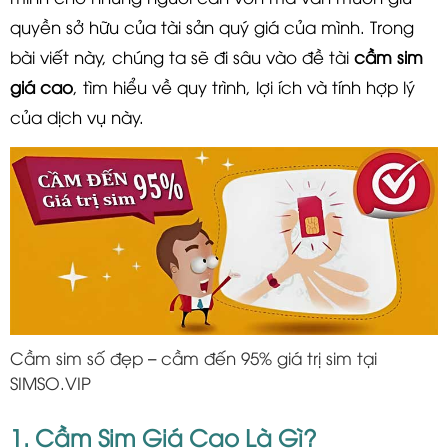
quyền sở hữu của tài sản quý giá của mình. Trong
bài viết này, chúng ta sẽ đi sâu vào đề tài
cầm sim
giá cao
, tìm hiểu về quy trình, lợi ích và tính hợp lý
của dịch vụ này.
Cầm sim số đẹp – cầm đến 95% giá trị sim tại
SIMSO.VIP
1. Cầm Sim Giá Cao Là Gì?