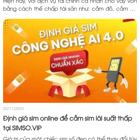
Hiện nay, với dịch vụ tài chính cá nhân cho vay vốn
bằng cách thế chấp tài sản như: cầm đồ, cầm cố
nhà đất, cầm ô tô, cầm xe máy, điện thoại ..v…v…
là các dịch vụ khá...
20/11/2023
Định giá sim online để cầm sim lãi suất thấp
tại SIMSO.VIP
Giá trị của một chiếc sim số đẹp có thể thay đổi tùy