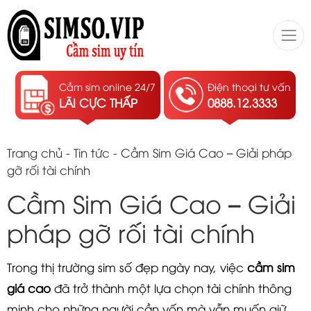
Cầm sim online 24/7
Điện thoại tư vấn
LÃI CỰC THẤP
0888.12.3333
Trang chủ
-
Tin tức
-
Cầm Sim Giá Cao – Giải pháp
gỡ rối tài chính
Cầm Sim Giá Cao – Giải
pháp gỡ rối tài chính
Trong thị trường sim số đẹp ngày nay, việc
cầm sim
giá cao
đã trở thành một lựa chọn tài chính thông
minh cho những người cần vốn mà vẫn muốn giữ