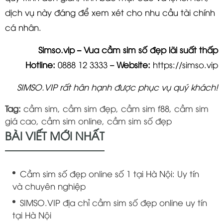
dịch vụ này đáng để xem xét cho nhu cầu tài chính
cá nhân.
Simso.vip – Vua cầm sim số đẹp lãi suất thấp
Hotline:
0888 12 3333
–
Website:
https://simso.vip
SIMSO.VIP rất hân hạnh được phục vụ quý khách!
Tag:
cầm sim
,
cầm sim đẹp
,
cầm sim f88
,
cầm sim
giá cao
,
cầm sim online
,
cầm sim số đẹp
BÀI VIẾT MỚI NHẤT
Cầm sim số đẹp online số 1 tại Hà Nội: Uy tín
và chuyên nghiệp
SIMSO.VIP địa chỉ cầm sim số đẹp online uy tín
tại Hà Nội