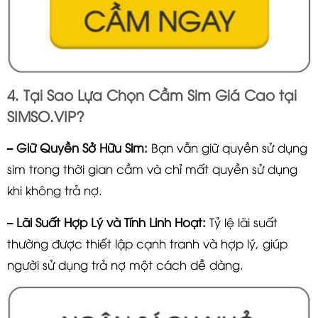
4. Tại Sao Lựa Chọn Cầm Sim Giá Cao tại
SIMSO.VIP?
– Giữ Quyền Sở Hữu Sim:
Bạn vẫn giữ quyền sử dụng
sim trong thời gian cầm và chỉ mất quyền sử dụng
khi không trả nợ.
– Lãi Suất Hợp Lý và Tính Linh Hoạt:
Tỷ lệ lãi suất
thường được thiết lập cạnh tranh và hợp lý, giúp
người sử dụng trả nợ một cách dễ dàng.