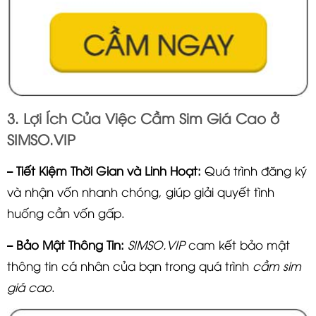
3. Lợi Ích Của Việc Cầm Sim Giá Cao ở
SIMSO.VIP
– Tiết Kiệm Thời Gian và Linh Hoạt:
Quá trình đăng ký
và nhận vốn nhanh chóng, giúp giải quyết tình
huống cần vốn gấp.
– Bảo Mật Thông Tin:
SIMSO.VIP
cam kết bảo mật
thông tin cá nhân của bạn trong quá trình
cầm sim
giá cao
.