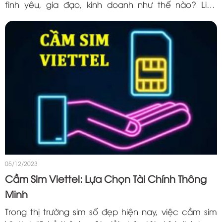
tình yêu, gia đạo, kinh doanh như thế nào? Liệu
quan hệ giữa hai mệnh có gây tương khắc với nhau
hay không? Hãy cùng với Sim Số Vip tìm kiếm...
05/12/2023
Cầm Sim Viettel: Lựa Chọn Tài Chính Thông
Minh
Trong thị trường sim số đẹp hiện nay, việc cầm sim