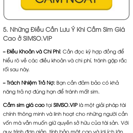
5. Những Điều Cần Lưu Ý Khi Cầm Sim Giá
Cao ở SIMSO.VIP
– Điều Khoản và Chi Phí:
Cần đọc kỹ hợp đồng để
hiểu rõ về các điều khoản và chi phí, tránh gặp rắc
rối sau này.
– Trách Nhiệm Trả Nợ:
Bạn cần đảm bảo có khả
năng trả nợ đúng hạn để tránh mất sim.
Cầm sim giá cao
tại
SIMSO.VIP
là một giải pháp tài
chính thông minh và linh hoạt cho những người cần
vốn mà vẫn muốn giữ quyền sở hữu của tài sản. Với
quy trình đơn giản, tính bảo mật cao và lợi ích lớn,