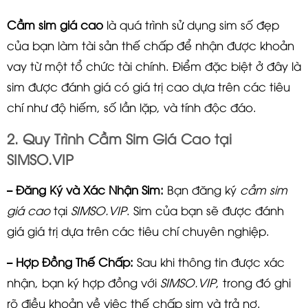
Cầm sim giá cao
là quá trình sử dụng sim số đẹp
của bạn làm tài sản thế chấp để nhận được khoản
vay từ một tổ chức tài chính. Điểm đặc biệt ở đây là
sim được đánh giá có giá trị cao dựa trên các tiêu
chí như độ hiếm, số lần lặp, và tính độc đáo.
2. Quy Trình Cầm Sim Giá Cao tại
SIMSO.VIP
– Đăng Ký và Xác Nhận Sim:
Bạn đăng ký
cầm sim
giá cao
tại
SIMSO.VIP
. Sim của bạn sẽ được đánh
giá giá trị dựa trên các tiêu chí chuyên nghiệp.
– Hợp Đồng Thế Chấp:
Sau khi thông tin được xác
nhận, bạn ký hợp đồng với
SIMSO.VIP
, trong đó ghi
rõ điều khoản về việc thế chấp sim và trả nợ.