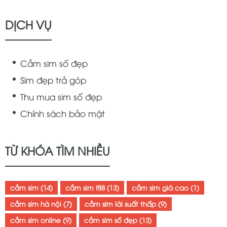
DỊCH VỤ
Cầm sim số đẹp
Sim đẹp trả góp
Thu mua sim số đẹp
Chính sách bảo mật
TỪ KHÓA TÌM NHIỀU
cầm sim
(14)
cầm sim f88
(13)
cầm sim giá cao
(1)
cầm sim hà nội
(7)
cầm sim lãi suất thấp
(9)
cầm sim online
(9)
cầm sim số đẹp
(13)