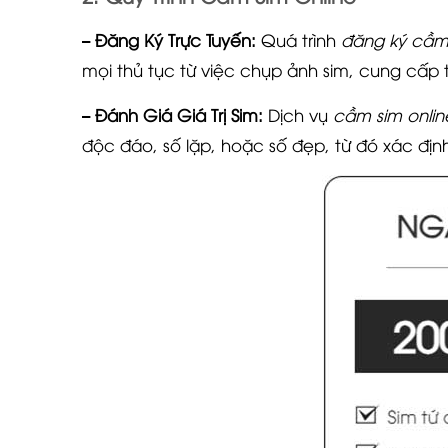
– Đăng Ký Trực Tuyến:
Quá trình
đăng ký cầm 
mọi thủ tục từ việc chụp ảnh sim, cung cấp
– Đánh Giá Giá Trị Sim:
Dịch vụ
cầm sim onlin
độc đáo, số lặp, hoặc số đẹp, từ đó xác đị