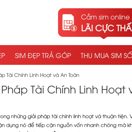
Cầm sim online 
LÃI CỰC TH
ẸP
SIM ĐẸP TRẢ GÓP
THU MUA SIM S
p Tài Chính Linh Hoạt và An Toàn
 Pháp Tài Chính Linh Hoạt 
ng những giải pháp tài chính linh hoạt và thuận tiện. V
ể tận dụng nó để tiếp cận nguồn vốn nhanh chóng mà k