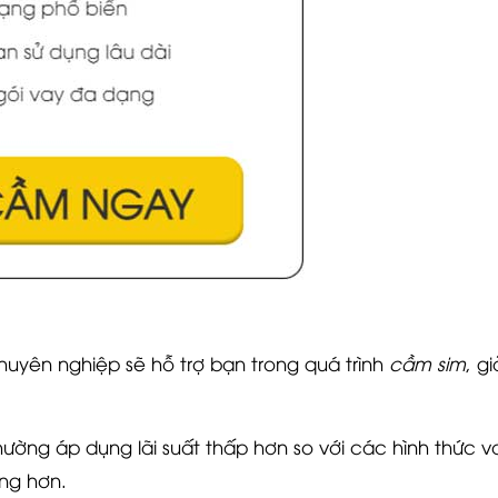
huyên nghiệp sẽ hỗ trợ bạn trong quá trình
cầm sim
, g
.
ường áp dụng lãi suất thấp hơn so với các hình thức va
ng hơn.