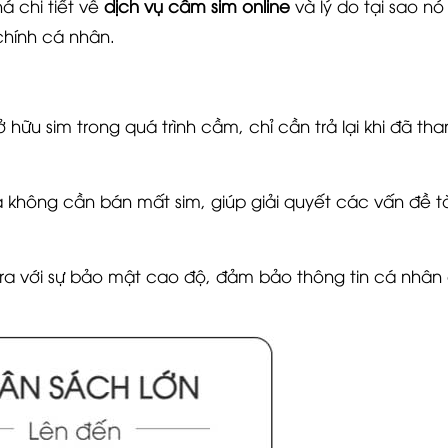
á chi tiết về
dịch vụ cầm sim online
và lý do tại sao nó 
chính cá nhân.
hữu sim trong quá trình cầm, chỉ cần trả lại khi đã th
không cần bán mất sim, giúp giải quyết các vấn đề tà
ra với sự bảo mật cao độ, đảm bảo thông tin cá nhân