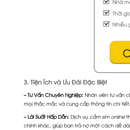
3. Tiện Ích và Ưu Đãi Đặc Biệt
– Tư Vấn Chuyên Nghiệp:
Nhân viên tư vấn c
mọi thắc mắc và cung cấp thông tin chi tiết
– Lãi Suất Hấp Dẫn:
Dịch vụ
cầm sim online
th
chính khác, giúp bạn trả nợ một cách dễ dà