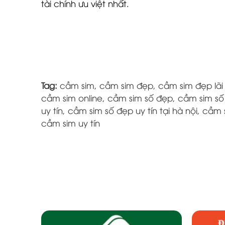
tài chính ưu việt nhất.
Tag:
cầm sim
,
cầm sim đẹp
,
cầm sim đẹp lãi
cầm sim online
,
cầm sim số đẹp
,
cầm sim số 
uy tín
,
cầm sim số đẹp uy tín tại hà nội
,
cầm s
cầm sim uy tín