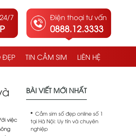
24/7
Điện thoại tư vấn
ẤP
0888.12.3333
Ố ĐẸP
TIN CẦM SIM
LIÊN HỆ
và
BÀI VIẾT MỚI NHẤT
Cầm sim số đẹp online số 1
ới việc
tại Hà Nội: Uy tín và chuyên
hông
nghiệp