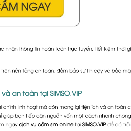
c nhận thông tin hoàn toàn trực tuyến, tiết kiệm thời g
trên nền tảng an toàn, đảm bảo sự tin cậy và bảo mậ
 và an toàn tại SIMSO.VIP
i chính linh hoạt mà còn mang lại tiện ích và an toàn 
chỉ giúp bạn tiếp cận nguồn vốn một cách nhanh chón
iệm ngay
dịch vụ cầm sim online
tại
SIMSO.VIP
để có trả