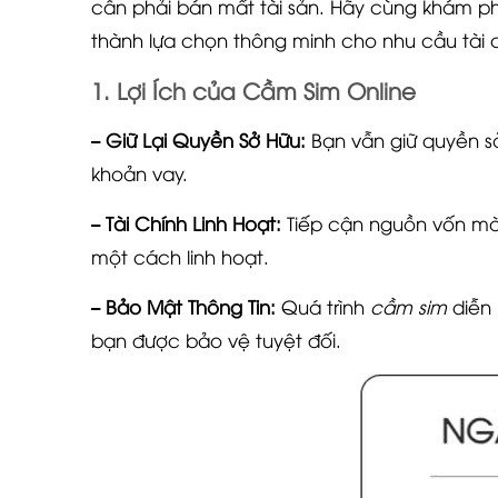
cần phải bán mất tài sản. Hãy cùng khám ph
thành lựa chọn thông minh cho nhu cầu tài 
1. Lợi Ích của Cầm Sim Online
– Giữ Lại Quyền Sở Hữu:
Bạn vẫn giữ quyền sở 
khoản vay.
– Tài Chính Linh Hoạt:
Tiếp cận nguồn vốn mà 
một cách linh hoạt.
– Bảo Mật Thông Tin:
Quá trình
cầm sim
diễn 
bạn được bảo vệ tuyệt đối.