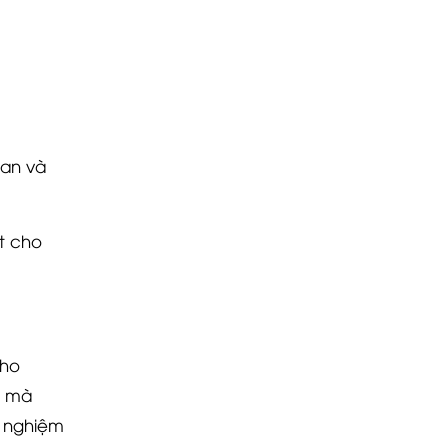
ian và
t cho
cho
g mà
i nghiệm