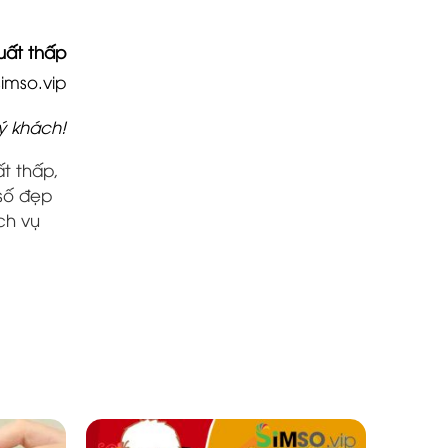
suất thấp
simso.vip
ý khách!
ất thấp
,
số đẹp
ch vụ