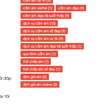
cầm sim uy tín
(9)
cầm sim viettel
(1)
cầm sim đẹp
(9)
cầm sim đẹp lãi suất thấp
(9)
dịch vụ cầm sim
(10)
dịch vụ cầm sim số đẹp
(9)
dịch vụ cầm sim uy tín
(9)
dịch vụ cầm sim đẹp lãi suất thấp
(1)
quy trình cầm sim
(1)
thế chấp sim
(1)
thế chấp sim số đẹp
(1)
định giá sim
(2)
iải đáp
định giá sim online
(2)
y tài