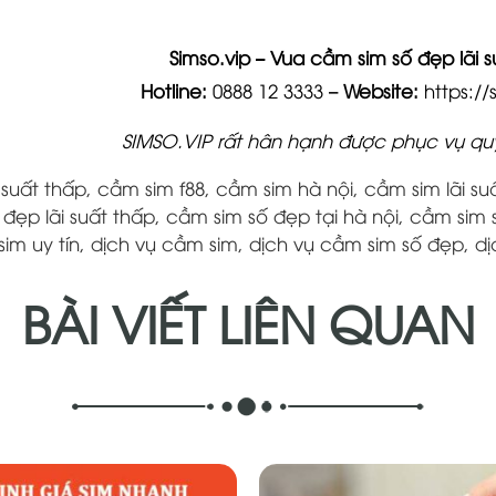
Simso.vip – Vua cầm sim số đẹp lãi 
Hotline:
0888 12 3333
–
Website:
https://
SIMSO.VIP rất hân hạnh được phục vụ qu
 suất thấp
,
cầm sim f88
,
cầm sim hà nội
,
cầm sim lãi su
đẹp lãi suất thấp
,
cầm sim số đẹp tại hà nội
,
cầm sim 
im uy tín
,
dịch vụ cầm sim
,
dịch vụ cầm sim số đẹp
,
dị
BÀI VIẾT LIÊN QUAN