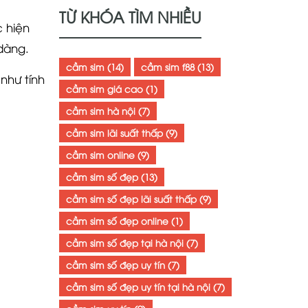
TỪ KHÓA TÌM NHIỀU
c hiện
dàng.
cầm sim
(14)
cầm sim f88
(13)
như tính
cầm sim giá cao
(1)
cầm sim hà nội
(7)
cầm sim lãi suất thấp
(9)
cầm sim online
(9)
cầm sim số đẹp
(13)
cầm sim số đẹp lãi suất thấp
(9)
cầm sim số đẹp online
(1)
cầm sim số đẹp tại hà nội
(7)
cầm sim số đẹp uy tín
(7)
cầm sim số đẹp uy tín tại hà nội
(7)