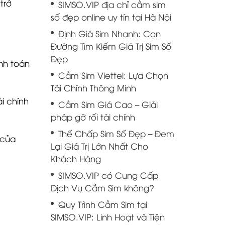
trở
SIMSO.VIP địa chỉ cầm sim
số đẹp online uy tín tại Hà Nội
Định Giá Sim Nhanh: Con
Đường Tìm Kiếm Giá Trị Sim Số
Đẹp
anh toán
Cầm Sim Viettel: Lựa Chọn
Tài Chính Thông Minh
i chính
Cầm Sim Giá Cao – Giải
pháp gỡ rối tài chính
Thế Chấp Sim Số Đẹp – Đem
 của
Lại Giá Trị Lớn Nhất Cho
Khách Hàng
SIMSO.VIP có Cung Cấp
Dịch Vụ Cầm Sim không?
Quy Trình Cầm Sim tại
SIMSO.VIP: Linh Hoạt và Tiện