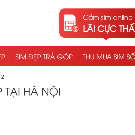
Cầm sim online 
LÃI CỰC TH
ẸP
SIM ĐẸP TRẢ GÓP
THU MUA SIM S
 2
 TẠI HÀ NỘI