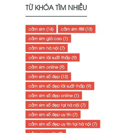
TỪ KHÓA TÌM NHIỀU
cầm sim
(14)
cầm sim f88
(13)
cầm sim giá cao
(1)
cầm sim hà nội
(7)
cầm sim lãi suất thấp
(9)
cầm sim online
(9)
cầm sim số đẹp
(13)
cầm sim số đẹp lãi suất thấp
(9)
cầm sim số đẹp online
(1)
cầm sim số đẹp tại hà nội
(7)
cầm sim số đẹp uy tín
(7)
cầm sim số đẹp uy tín tại hà nội
(7)