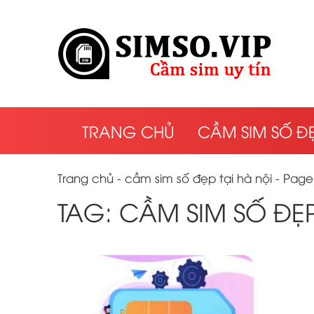
TRANG CHỦ
CẦM SIM SỐ Đ
Trang chủ
-
cầm sim số đẹp tại hà nội
-
Page
TAG: CẦM SIM SỐ ĐẸP