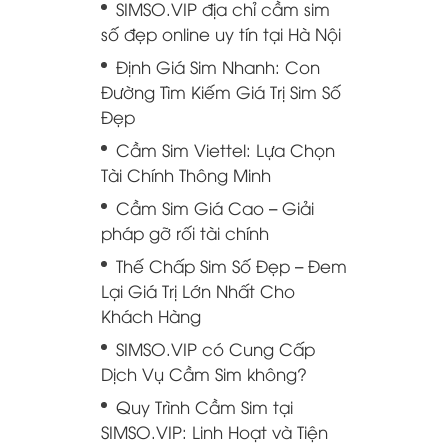
SIMSO.VIP địa chỉ cầm sim
số đẹp online uy tín tại Hà Nội
Định Giá Sim Nhanh: Con
Đường Tìm Kiếm Giá Trị Sim Số
Đẹp
Cầm Sim Viettel: Lựa Chọn
Tài Chính Thông Minh
Cầm Sim Giá Cao – Giải
pháp gỡ rối tài chính
Thế Chấp Sim Số Đẹp – Đem
Lại Giá Trị Lớn Nhất Cho
Khách Hàng
SIMSO.VIP có Cung Cấp
Dịch Vụ Cầm Sim không?
Quy Trình Cầm Sim tại
SIMSO.VIP: Linh Hoạt và Tiện