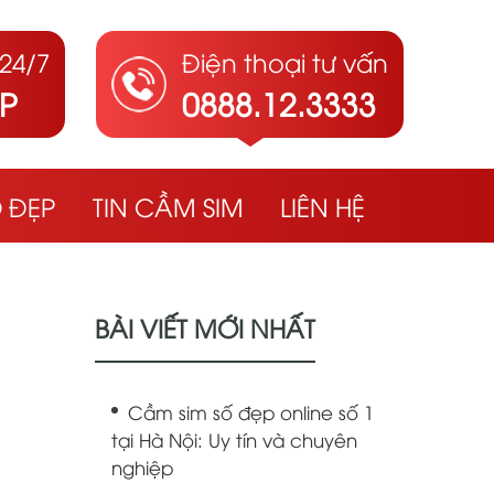
24/7
Điện thoại tư vấn
ẤP
0888.12.3333
Ố ĐẸP
TIN CẦM SIM
LIÊN HỆ
BÀI VIẾT MỚI NHẤT
Cầm sim số đẹp online số 1
tại Hà Nội: Uy tín và chuyên
nghiệp