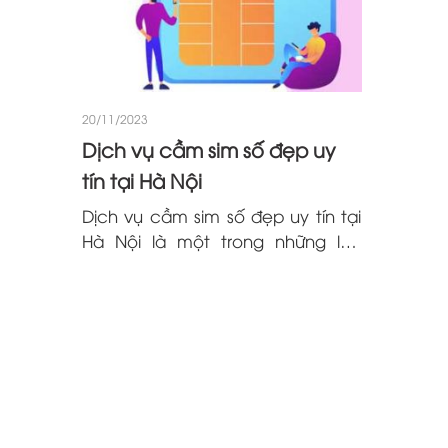
20/11/2023
Dịch vụ cầm sim số đẹp uy
tín tại Hà Nội
Dịch vụ cầm sim số đẹp uy tín tại
Hà Nội là một trong những lựa
chọn thông minh cho những
người đang cần nguồn tài chính
nhanh chóng mà vẫn giữ được
quyền sở hữu của sim có...