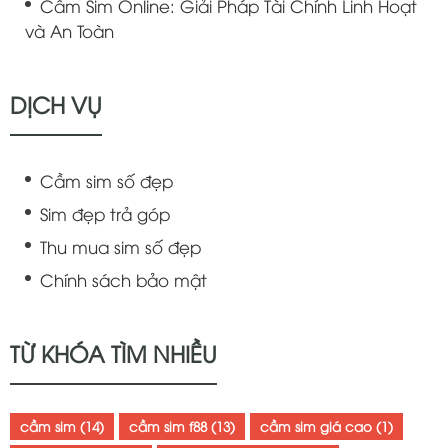
Cầm Sim Online: Giải Pháp Tài Chính Linh Hoạt
và An Toàn
DỊCH VỤ
Cầm sim số đẹp
Sim đẹp trả góp
Thu mua sim số đẹp
Chính sách bảo mật
TỪ KHÓA TÌM NHIỀU
cầm sim
(14)
cầm sim f88
(13)
cầm sim giá cao
(1)