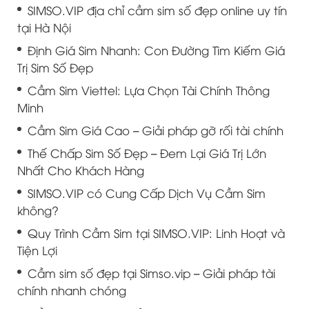
SIMSO.VIP địa chỉ cầm sim số đẹp online uy tín
tại Hà Nội
Định Giá Sim Nhanh: Con Đường Tìm Kiếm Giá
Trị Sim Số Đẹp
Cầm Sim Viettel: Lựa Chọn Tài Chính Thông
Minh
Cầm Sim Giá Cao – Giải pháp gỡ rối tài chính
Thế Chấp Sim Số Đẹp – Đem Lại Giá Trị Lớn
Nhất Cho Khách Hàng
SIMSO.VIP có Cung Cấp Dịch Vụ Cầm Sim
không?
Quy Trình Cầm Sim tại SIMSO.VIP: Linh Hoạt và
Tiện Lợi
Cầm sim số đẹp tại Simso.vip – Giải pháp tài
chính nhanh chóng