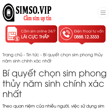
Cầm sim online 24/7
Điện thoại tư vấn
LÃI CỰC THẤP
0888.12.3333
Trang chủ
-
Tin tức
-
Bí quyết chọn sim phong thủy
năm sinh chính xác nhất
Bí quyết chọn sim phong
thủy năm sinh chính xác
nhất
Theo quan niệm của nhiều người, việc sử dụng sim